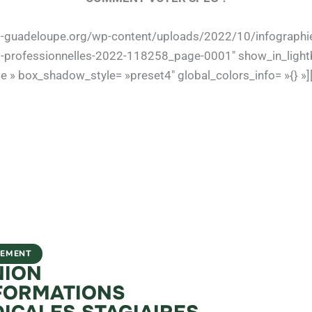
eg-guadeloupe.org/wp-content/uploads/2022/10/infographi
ons-professionnelles-2022-118258_page-0001″ show_in_lightb
de » box_shadow_style= »preset4″ global_colors_info= »{} 
NEMENT
NION
FORMATIONS