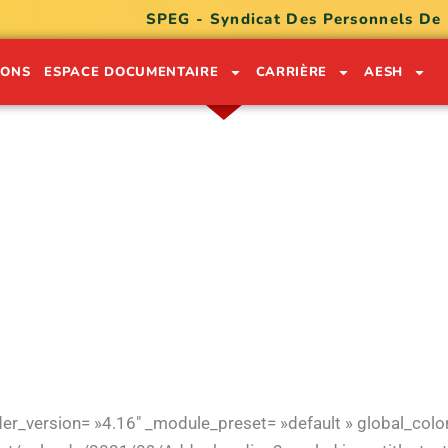
SPEG - Syndicat Des Personnels De
IONS
ESPACE DOCUMENTAIRE
CARRIÈRE
AESH
ON LÉKÒL POU SÈVI GWADLOU
0590 91 05 32
0690 74 30 49
ilder_version= »4.16″ _module_preset= »default » global_colo