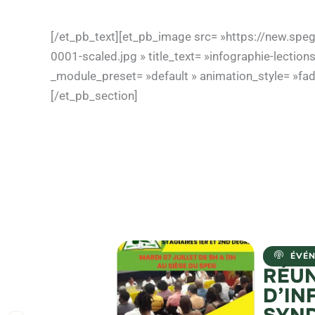
[/et_pb_text][et_pb_image src= »https://new.sp
0001-scaled.jpg » title_text= »infographie-lecti
_module_preset= »default » animation_style= »fa
[/et_pb_section]
ÉVÉ
RÉU
D’IN