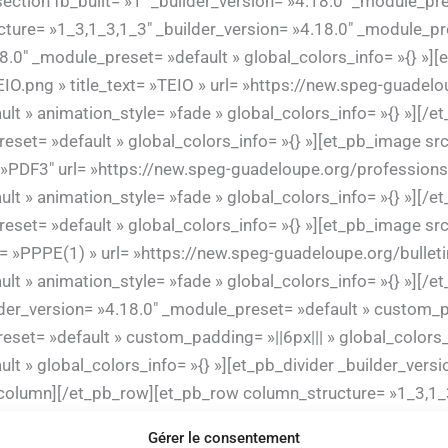
section fb_built= »1″ _builder_version= »4.18.0″ _module_pr
ture= »1_3,1_3,1_3″ _builder_version= »4.18.0″ _module_pres
8.0″ _module_preset= »default » global_colors_info= »{} »]
png » title_text= »TEIO » url= »https://new.speg-guadelou
ult » animation_style= »fade » global_colors_info= »{} »]
reset= »default » global_colors_info= »{} »][et_pb_image s
»PDF3″ url= »https://new.speg-guadeloupe.org/professions-
ult » animation_style= »fade » global_colors_info= »{} »]
reset= »default » global_colors_info= »{} »][et_pb_image s
 »PPPE(1) » url= »https://new.speg-guadeloupe.org/bulleti
ult » animation_style= »fade » global_colors_info= »{} »][
lder_version= »4.18.0″ _module_preset= »default » custom_pa
eset= »default » custom_padding= »||6px||| » global_colors_
lt » global_colors_info= »{} »][et_pb_divider _builder_vers
b_column][/et_pb_row][et_pb_row column_structure= »1_3,1_3
||| » global_colors_info= »{} »][et_pb_column type= »1_3″ 
Gérer le consentement