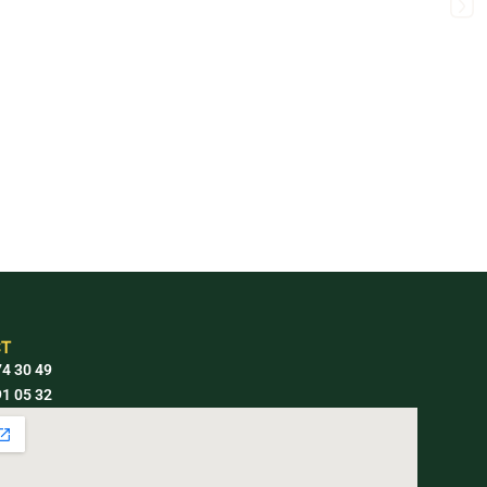
T
4 30 49
1 05 32