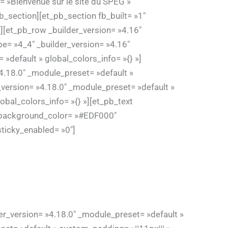
 »Bienvenue sur le site du SPEG »
b_section][et_pb_section fb_built= »1″
»][et_pb_row _builder_version= »4.16″
pe= »4_4″ _builder_version= »4.16″
»default » global_colors_info= »{} »]
»4.18.0″ _module_preset= »default »
version= »4.18.0″ _module_preset= »default »
obal_colors_info= »{} »][et_pb_text
x » background_color= »#EDF000″
sticky_enabled= »0″]
der_version= »4.18.0″ _module_preset= »default »