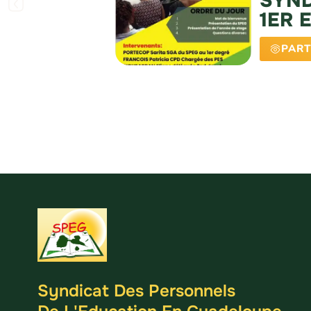
SYND
1ER 
PART
Syndicat Des Personnels