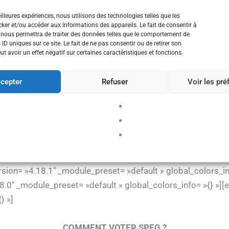
} »][et_pb_text _builder_version= »4.18.0″ _module_preset= »
eilleures expériences, nous utilisons des technologies telles que les
ker et/ou accéder aux informations des appareils. Le fait de consentir à
VOTEZ ET FAITES VOTER SPEG !
 nous permettra de traiter des données telles que le comportement de
 ID uniques sur ce site. Le fait de ne pas consentir ou de retirer son
 avoir un effet négatif sur certaines caractéristiques et fonctions.
peg-guadeloupe.org/wp-content/uploads/2022/10/ELECTION
tbox= »on » _builder_version= »4.18.1″ _module_preset= »d
cepter
Refuser
Voir les pr
 »{} »][/et_pb_image][/et_pb_column][et_pb_column type= »
} »][et_pb_text _builder_version= »4.18.0″ _module_preset= »
POURQUOI VOTER SPEG ?
g-guadeloupe.org/wp-content/uploads/2022/10/Affiche-SPEG
rsion= »4.18.1″ _module_preset= »default » global_colors_i
.0″ _module_preset= »default » global_colors_info= »{} »][e
} »]
COMMENT VOTER SPEG ?