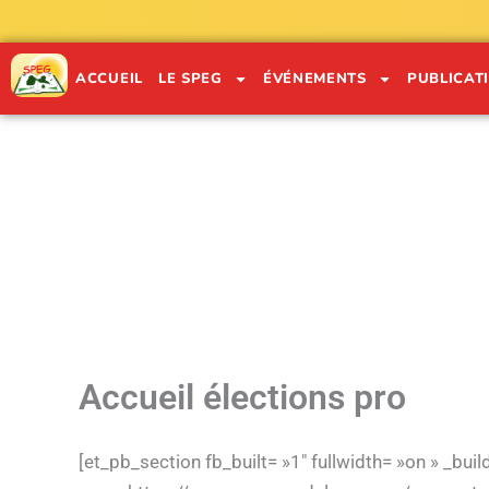
Aller
au
contenu
ACCUEIL
LE SPEG
ÉVÉNEMENTS
PUBLICAT
"
Accueil élections pro
[et_pb_section fb_built= »1″ fullwidth= »on » _bu