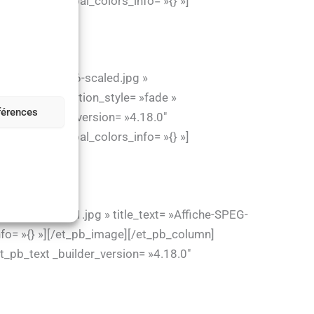
default » global_colors_info= »{} »]
-SPEG-2022-06-scaled.jpg »
efault » animation_style= »fade »
éférences
1_3″ _builder_version= »4.18.0″
default » global_colors_info= »{} »]
-A3_Affiche1.jpg » title_text= »Affiche-SPEG-
nfo= »{} »][/et_pb_image][/et_pb_column]
t_pb_text _builder_version= »4.18.0″