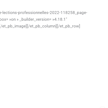
e-lections-professionnelles-2022-118258_page-
ox= »on » _builder_version= »4.18.1″
»][/et_pb_image][/et_pb_column][/et_pb_row]