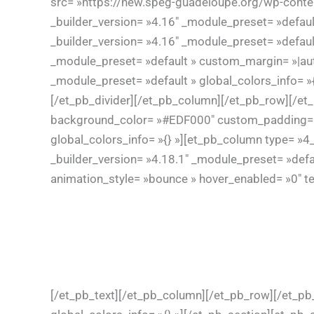
src= »https://new.speg-guadeloupe.org/wp-conten
_builder_version= »4.16″ _module_preset= »default
_builder_version= »4.16″ _module_preset= »default
_module_preset= »default » custom_margin= »|auto
_module_preset= »default » global_colors_info= »{
[/et_pb_divider][/et_pb_column][/et_pb_row][/et_
background_color= »#EDF000″ custom_padding= »4px
global_colors_info= »{} »][et_pb_column type= »4_
_builder_version= »4.18.1″ _module_preset= »defau
animation_style= »bounce » hover_enabled= »0″ te
[/et_pb_text][/et_pb_column][/et_pb_row][/et_pb_s