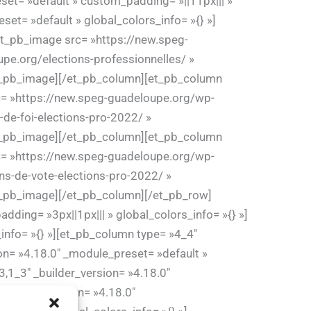
eset= »default » custom_padding= »||11px||| »
et= »default » global_colors_info= »{} »]
[et_pb_image src= »https://new.speg-
pe.org/elections-professionnelles/ »
[/et_pb_image][/et_pb_column][et_pb_column
rc= »https://new.speg-guadeloupe.org/wp-
de-foi-elections-pro-2022/ »
[/et_pb_image][/et_pb_column][et_pb_column
rc= »https://new.speg-guadeloupe.org/wp-
ns-de-vote-elections-pro-2022/ »
/et_pb_image][/et_pb_column][/et_pb_row]
dding= »3px||1px||| » global_colors_info= »{} »]
info= »{} »][et_pb_column type= »4_4″
ion= »4.18.0″ _module_preset= »default »
,1_3″ _builder_version= »4.18.0″
_builder_version= »4.18.0″