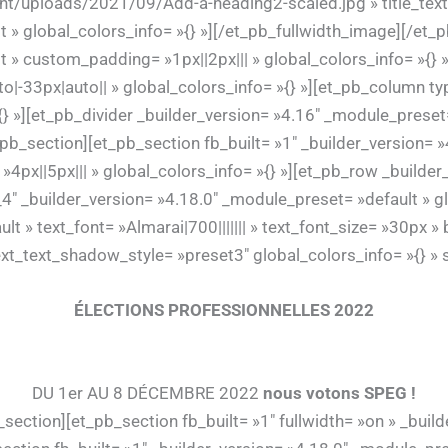
t/uploads/2021/09/Add-a-heading2-scaled.jpg » title_text=
 » global_colors_info= »{} »][/et_pb_fullwidth_image][/et_p
 » custom_padding= »1px||2px||| » global_colors_info= »{} 
|-33px|auto|| » global_colors_info= »{} »][et_pb_column ty
} »][et_pb_divider _builder_version= »4.16″ _module_preset= 
pb_section][et_pb_section fb_built= »1″ _builder_version= 
||5px||| » global_colors_info= »{} »][et_pb_row _builder_
4″ _builder_version= »4.18.0″ _module_preset= »default » gl
lt » text_font= »Almarai|700||||||| » text_font_size= »30p
xt_text_shadow_style= »preset3″ global_colors_info= »{} » 
ÉLECTIONS PROFESSIONNELLES 2022
DU 1er AU 8 DÉCEMBRE 2022
nous votons SPEG !
ection][et_pb_section fb_built= »1″ fullwidth= »on » _buil