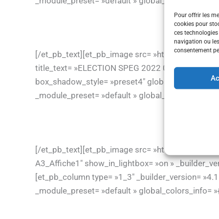
_module_preset= »default » global_colors_info= »{
Pour offrir les m
cookies pour stoc
ces technologies
navigation ou les
consentement peut
[/et_pb_text][et_pb_image src= »https://new.s
title_text= »ELECTION SPEG 2022 06″ show_in_ligh
Ac
box_shadow_style= »preset4″ global_colors_info=
_module_preset= »default » global_colors_info= »{
[/et_pb_text][et_pb_image src= »https://new.spe
A3_Affiche1″ show_in_lightbox= »on » _builder_ve
[et_pb_column type= »1_3″ _builder_version= »4.18
_module_preset= »default » global_colors_info= »{