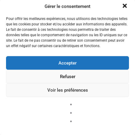
représentants élus qui jouent un rôle clé dans
Gérer le consentement
l’orientation des actions du syndicat. Ils assurent la
défense des droits des personnels de l’éducation,
Pour offrir les meilleures expériences, nous utilisons des technologies telles
tout en veillant à l’unité et à la cohérence des
que les cookies pour stocker et/ou accéder aux informations des appareils.
engagements pris en faveur de la communauté
Le fait de consentir à ces technologies nous permettra de traiter des
éducative.
données telles que le comportement de navigation ou les ID uniques sur ce
site. Le fait de ne pas consentir ou de retirer son consentement peut avoir
un effet négatif sur certaines caractéristiques et fonctions.
LES MEMBRES DU CONSEIL
Accepter
Refuser
Voir les préférences
bureau syndical
,
conseil syndical
GUILLAUME
Irmine
Trésorière