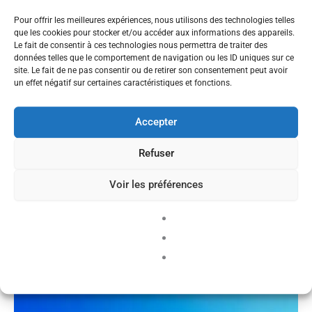
Pour offrir les meilleures expériences, nous utilisons des technologies telles
que les cookies pour stocker et/ou accéder aux informations des appareils.
Le fait de consentir à ces technologies nous permettra de traiter des
données telles que le comportement de navigation ou les ID uniques sur ce
site. Le fait de ne pas consentir ou de retirer son consentement peut avoir
un effet négatif sur certaines caractéristiques et fonctions.
Accepter
Communiqués - 2021-2022
Refuser
Le SPEG dit non à l’expatriation forcée
Voir les préférences
des néo-titulaires de l’académie de
Guadeloupe !
SPEG GUADELOUPE
/
ven 13 Mai 2022