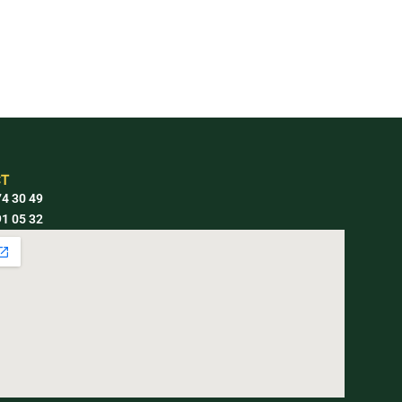
T
4 30 49
1 05 32