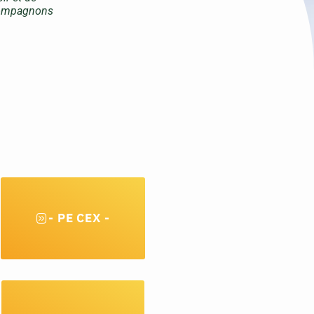
ccompagnons
- PE CEX -