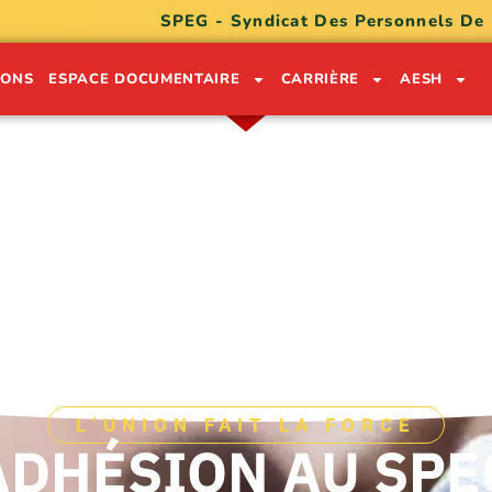
SPEG - Syndicat Des Personnels De
IONS
ESPACE DOCUMENTAIRE
CARRIÈRE
AESH
ON LÉKÒL POU SÈVI GWADLOU
0590 91 05 32
0690 74 30 49
L’UNION FAIT LA FORCE
ADHÉSION AU SPE