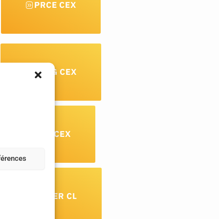
PRCE CEX
PRAG CEX
PU CEX
éférences
PU 1ER CL