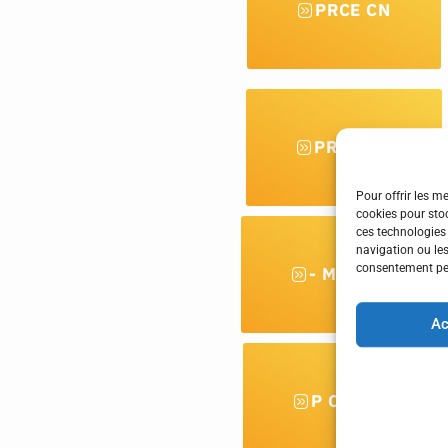
PRCE CN
PRAG CN
Pour offrir les m
cookies pour stoc
ces technologies
navigation ou les
consentement peut
- MCF C-N
Ac
P CH SUP