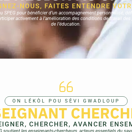
GNEZ-NOUS, FAITES ENTENDRE VOTR
u SPEG pour bénéficier d’un accompagnement personnalisé, dé
articiper activement à l’amélioration des conditions de travail de
de l’éducation.
ON LÉKÒL POU SÈVI GWADLOUP
SEIGNANT CHERCH
EIGNER, CHERCHER, AVANCER ENSE
 soutient les enseignants-chercheurs, acteurs essentiels du savo