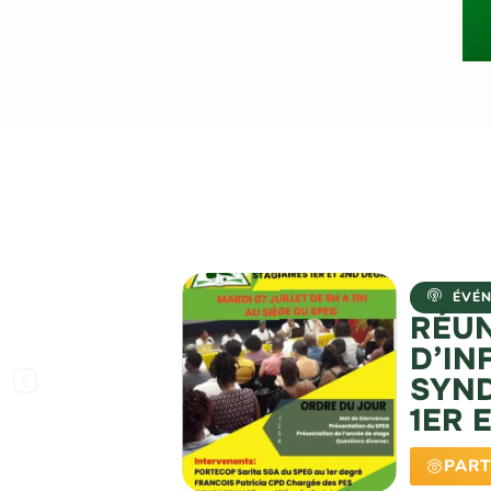
ÉVÉ
RÉU
D’IN
SYND
1ER 
PART