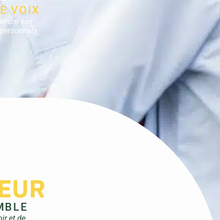
E VOIX
fendre vos
s personnels
EUR
MBLE
ir et de