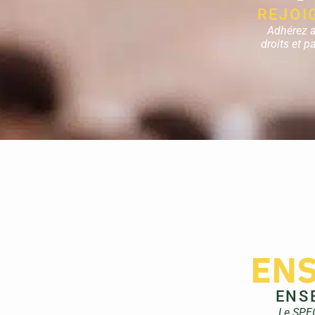
REJOI
Adhérez a
droits et p
EN
ENS
Le SPEG