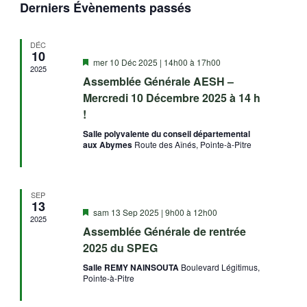
Derniers Évènements passés
une
navigation
vues
date.
de
Évèn
DÉC
vues
10
Mis
mer 10 Déc 2025 | 14h00
à
17h00
2025
Évènements
en
Assemblée Générale AESH –
avant
Mercredi 10 Décembre 2025 à 14 h
!
Salle polyvalente du conseil départemental
aux Abymes
Route des Aînés, Pointe-à-Pitre
SEP
13
Mis
sam 13 Sep 2025 | 9h00
à
12h00
2025
en
Assemblée Générale de rentrée
avant
2025 du SPEG
Salle REMY NAINSOUTA
Boulevard Légitimus,
Pointe-à-Pitre