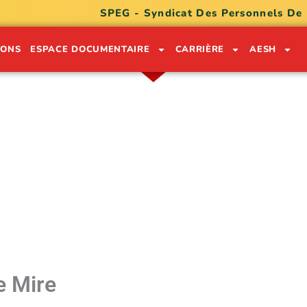
SPEG - Syndicat Des Personnels De
IONS
ESPACE DOCUMENTAIRE
CARRIÈRE
AESH
ON LÉKÒL POU SÈVI GWADLOU
0590 91 05 32
0690 74 30 49
e Mire