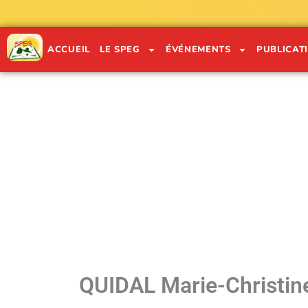
Aller
au
contenu
ACCUEIL
LE SPEG
ÉVÉNEMENTS
PUBLICAT
"
QUIDAL Marie-Christin