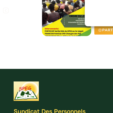
D’IN
SYND
1ER 
PART
Syndicat Des Personnels