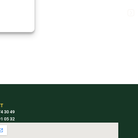
T
4 30 49
1 05 32