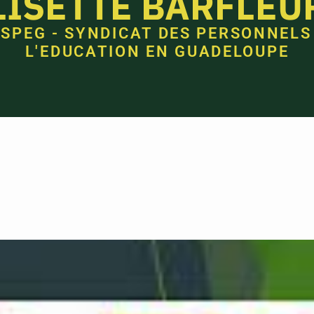
LISETTE BARFLEU
 SPEG - SYNDICAT DES PERSONNELS
L'EDUCATION EN GUADELOUPE