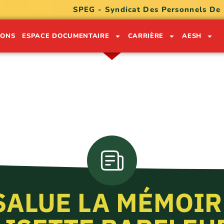
SPEG - Syndicat Des Personnels De
IONS
ESPACE DOCUMENTAIRE
CARRIÈRE
AESH
ON LÉKÒL POU SÈVI GWADLOU
0590 91 05 32
0690 74 30 49
 SALUE LA MÉMOIR