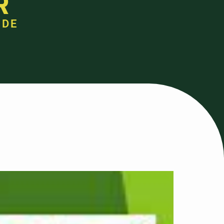
R
 DE