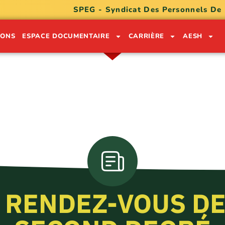
SPEG - Syndicat Des Personnels De
IONS
ESPACE DOCUMENTAIRE
CARRIÈRE
AESH
ON LÉKÒL POU SÈVI GWADLOU
0590 91 05 32
0690 74 30 49
 RENDEZ-VOUS D