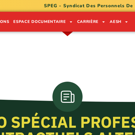
SPEG - Syndicat Des Personnels De
IONS
ESPACE DOCUMENTAIRE
CARRIÈRE
AESH
ON LÉKÒL POU SÈVI GWADLOU
0590 91 05 32
0690 74 30 49
O SPÉCIAL PROFE