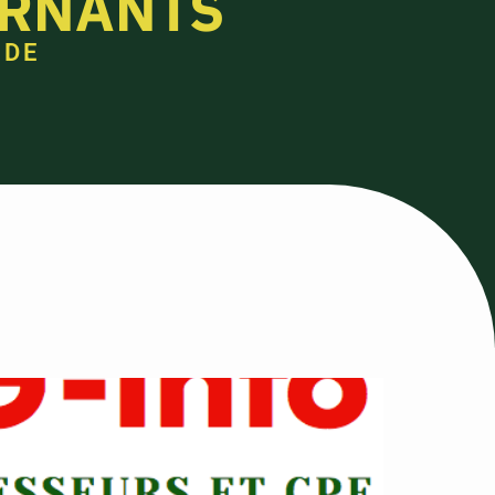
ERNANTS
 DE