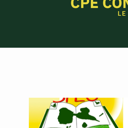
CPE CO
LE