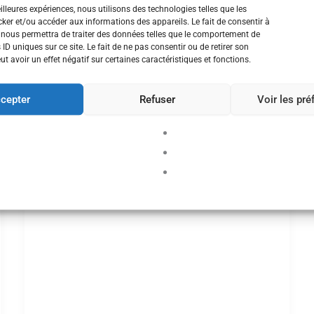
Indice & rémunération
eilleures expériences, nous utilisons des technologies telles que les
ker et/ou accéder aux informations des appareils. Le fait de consentir à
WEBMASTER SPEG
/
lun 10 Mar 2025
 nous permettra de traiter des données telles que le comportement de
 ID uniques sur ce site. Le fait de ne pas consentir ou de retirer son
Explorez la grille indiciaire pour connaître
 avoir un effet négatif sur certaines caractéristiques et fonctions.
les indices de rémunération et les échelons
correspondant à votre statut. Un outil
cepter
Refuser
Voir les pr
indispensable pour comprendre vos droits
et anticiper vos évolutions de carrière.