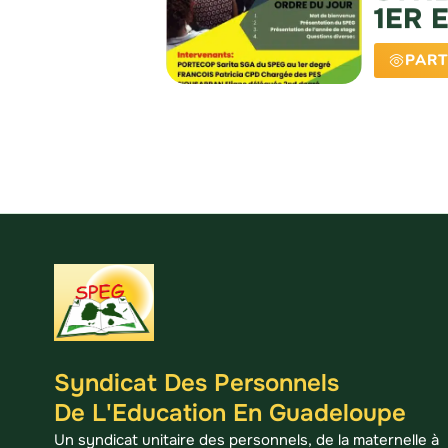
1ER 
PART
Syndicat Des Personnels
De L'Education En Guadeloupe
Un syndicat unitaire des personnels, de la maternelle à