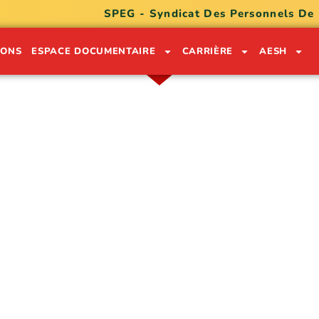
SPEG - Syndicat Des Personnels De
IONS
ESPACE DOCUMENTAIRE
CARRIÈRE
AESH
ON LÉKÒL POU SÈVI GWADLOU
0590 91 05 32
0690 74 30 49