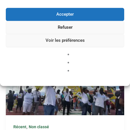
,
Récent
SPEG Info
Accepter
SPEG INFO RENDEZ-VOUS DE
CARRIÈRE SECOND DEGRÉ
Refuser
Nicolas Membre
/
mer 25 Mar 2026
Voir les préférences
,
Récent
Non classé