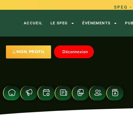
Aller
SPEG -
au
contenu
ACCUEIL
LE SPEG
ÉVÉNEMENTS
PU
MON PROFIL
Déconnexion