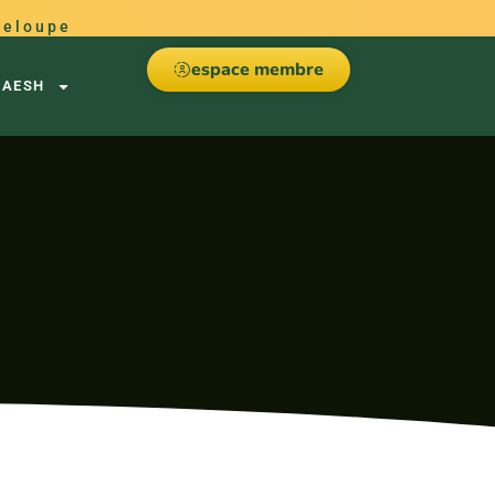
deloupe
espace membre
AESH