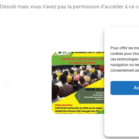
Désolé mais vous n’avez pas la permission d’accéder à ce c
Pour offrir les m
cookies pour stoc
ÉVÉ
ces technologies
RÉU
navigation ou les
consentement peut
D’IN
SYND
Ac
1ER 
PART