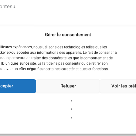
ontenu.
Gérer le consentement
eilleures expériences, nous utilisons des technologies telles que les
ker et/ou accéder aux informations des appareils. Le fait de consentir à
NEMENT
 nous permettra de traiter des données telles que le comportement de
NION
 ID uniques sur ce site. Le fait de ne pas consentir ou de retirer son
 avoir un effet négatif sur certaines caractéristiques et fonctions.
FORMATIONS
ICALES STAGIAIRES
cepter
Refuser
Voir les pr
ET 2ND DEGRÉ
ICIPER À LA RÉUNION !