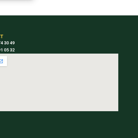
T
4 30 49
1 05 32