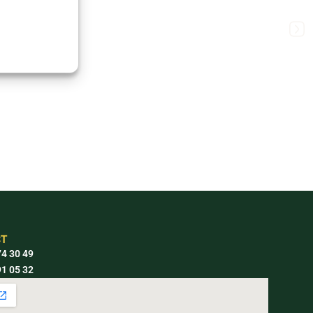
T
4 30 49
1 05 32