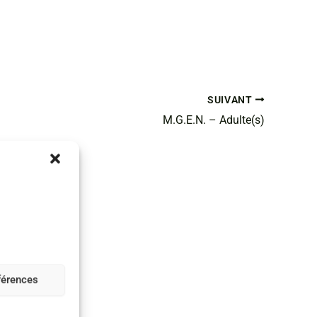
SUIVANT
M.G.E.N. – Adulte(s)
éférences