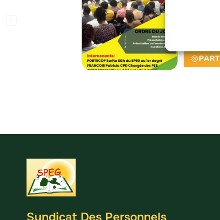
D’IN
SYND
1ER 
PART
Syndicat Des Personnels