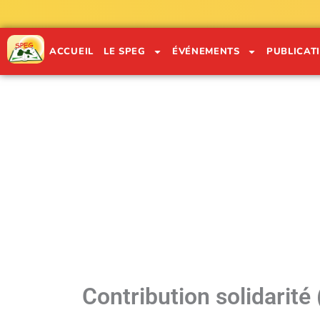
Aller
au
contenu
ACCUEIL
LE SPEG
ÉVÉNEMENTS
PUBLICAT
"
Contribution solidarité