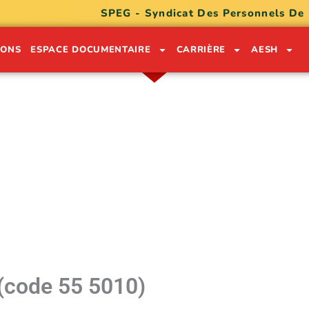
SPEG - Syndicat Des Personnels De
IONS
ESPACE DOCUMENTAIRE
CARRIÈRE
AESH
ON LÉKÒL POU SÈVI GWADLOU
0590 91 05 32
0690 74 30 49
 (code 55 5010)