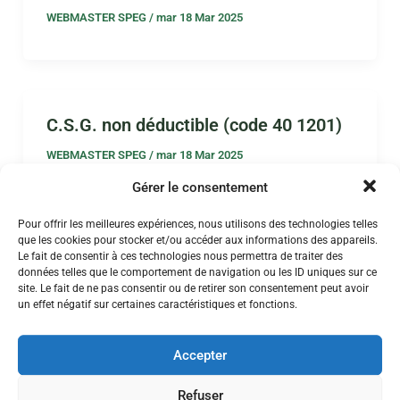
WEBMASTER SPEG
/
mar 18 Mar 2025
C.S.G. non déductible (code 40 1201)
WEBMASTER SPEG
/
mar 18 Mar 2025
Gérer le consentement
Pour offrir les meilleures expériences, nous utilisons des technologies telles
que les cookies pour stocker et/ou accéder aux informations des appareils.
Le fait de consentir à ces technologies nous permettra de traiter des
I.S.O.E. Part modulable (code 20
données telles que le comportement de navigation ou les ID uniques sur ce
1228)
site. Le fait de ne pas consentir ou de retirer son consentement peut avoir
un effet négatif sur certaines caractéristiques et fonctions.
WEBMASTER SPEG
/
mar 18 Mar 2025
Accepter
Refuser