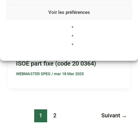
Majoration 1ere HSA enseignement
Voir les préférences
(code 20 0576)
WEBMASTER SPEG
/
mar 18 Mar 2025
ISOE part fixe (code 20 0364)
WEBMASTER SPEG
/
mar 18 Mar 2025
1
2
Suivant
→